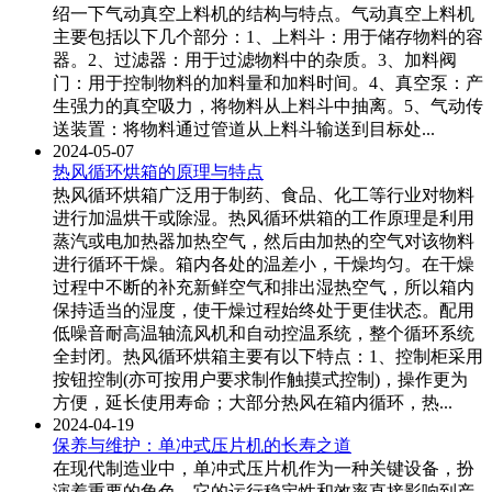
绍一下气动真空上料机的结构与特点。气动真空上料机
主要包括以下几个部分：1、上料斗：用于储存物料的容
器。2、过滤器：用于过滤物料中的杂质。3、加料阀
门：用于控制物料的加料量和加料时间。4、真空泵：产
生强力的真空吸力，将物料从上料斗中抽离。5、气动传
送装置：将物料通过管道从上料斗输送到目标处...
2024-05-07
热风循环烘箱的原理与特点
热风循环烘箱广泛用于制药、食品、化工等行业对物料
进行加温烘干或除湿。热风循环烘箱的工作原理是利用
蒸汽或电加热器加热空气，然后由加热的空气对该物料
进行循环干燥。箱内各处的温差小，干燥均匀。在干燥
过程中不断的补充新鲜空气和排出湿热空气，所以箱内
保持适当的湿度，使干燥过程始终处于更佳状态。配用
低噪音耐高温轴流风机和自动控温系统，整个循环系统
全封闭。热风循环烘箱主要有以下特点：1、控制柜采用
按钮控制(亦可按用户要求制作触摸式控制)，操作更为
方便，延长使用寿命；大部分热风在箱内循环，热...
2024-04-19
保养与维护：单冲式压片机的长寿之道
在现代制造业中，单冲式压片机作为一种关键设备，扮
演着重要的角色。它的运行稳定性和效率直接影响到产