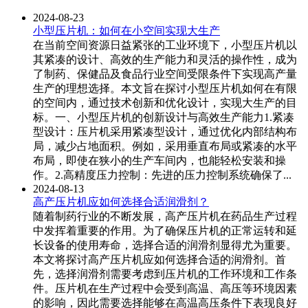
2024-08-23
小型压片机：如何在小空间实现大生产
在当前空间资源日益紧张的工业环境下，小型压片机以
其紧凑的设计、高效的生产能力和灵活的操作性，成为
了制药、保健品及食品行业空间受限条件下实现高产量
生产的理想选择。本文旨在探讨小型压片机如何在有限
的空间内，通过技术创新和优化设计，实现大生产的目
标。一、小型压片机的创新设计与高效生产能力1.紧凑
型设计：压片机采用紧凑型设计，通过优化内部结构布
局，减少占地面积。例如，采用垂直布局或紧凑的水平
布局，即使在狭小的生产车间内，也能轻松安装和操
作。2.高精度压力控制：先进的压力控制系统确保了...
2024-08-13
高产压片机应如何选择合适润滑剂？
随着制药行业的不断发展，高产压片机在药品生产过程
中发挥着重要的作用。为了确保压片机的正常运转和延
长设备的使用寿命，选择合适的润滑剂显得尤为重要。
本文将探讨高产压片机应如何选择合适的润滑剂。首
先，选择润滑剂需要考虑到压片机的工作环境和工作条
件。压片机在生产过程中会受到高温、高压等环境因素
的影响，因此需要选择能够在高温高压条件下表现良好