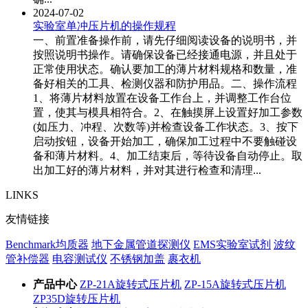
2024-07-02
实验室单冲压片机的操作规程
一、前置准备操作前，请先仔细阅读设备的说明书，并
按照说明书操作。请确保设备已经接通电源，并且处于
正常使用状态。确认要加工的薄片材料规格和数量，准
备好相关的工具、检测仪器和防护用品。二、操作流程
1、将薄片材料放置在设备工作台上，并调整工作台位
置，使其与模具相符合。2、在触摸屏上设置好加工参数
(如压力、冲程、次数等)并检查设备工作状态。3、按下
启动按钮，设备开始加工，确保加工过程中不要触碰设
备和薄片材料。4、加工结束后，等待设备自动停止。取
出加工好的薄片材料，并对其进行检查和清理...
LINKS
友情链接
Benchmark均质器
地下金属管道探测仪
EMS实验室试剂
波纹
管补偿器
电容测试仪
不锈钢加盖
裹衣机
产品中心
ZP-21A旋转式压片机
ZP-15A旋转式压片机
ZP35D旋转压片机