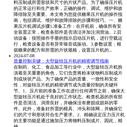
料压制成所需形状和尺寸的片状产品。为了确保压片机
的正常运行和生产效率，正确的操作、调试、维护和故
障排除至关重要。本文将为您提供糖果压片机的操作指
南，包括调试、维护和故障排除的步骤和技巧。一、糖
果压片机调试步骤1.准备工作：在开机前，确保所有安
全装置正常，检查各部件是否清洁并加注润滑油。2.启
动设备：按照操作手册的指示启动压片机，进行空载运
行，检查设备是否有异常噪音或振动。3.参数设置：根
据糖果的配方和所需的片状规格，设置压片机的...
2024-07-08
质量控制关键：大型旋转压片机的精密调节指南
在制药、化工、食品加工等行业中，大型旋转压片机扮
演着至关重要的角色，它们负责将粉末状物料压制成片
剂或块状产品。为了确保产品的质量、一致性和安全
性，对旋转压片机的精密调节成为质量控制的关键环
节。1、压片前的准备工作在进行任何调节之前，确保大
型旋转压片机处于良好的工作状态。检查机器的所有部
件是否清洁、润滑良好，并确保没有磨损或损坏的零
件。此外，准备好所需的模具、冲头和筛网，并确保它
们的尺寸和形状符合生产要求。2、精确设定压力压片机
的主要功能是通过施加压力将物料压制成片。因此，精
确...