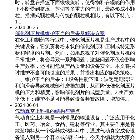
时，转盘在摇篮下面缓缓旋转，使得物料在辊轮的作用
下不断受到挤压、剪切等多重力的作用，最终形成小颗
粒。摇摆式颗粒机与传统的颗粒机相比，有以下特点：
1...
2024-06-25
催化剂压片机维护不当的后果及解决方案
在化工和制药等行业中，催化剂压片机是生产过程中的
关键设备，它负责将粉末状的催化剂原料压制成特定形
状和密度的片剂。然而，如果忽视了对催化剂压片机的
日常维护，将会导致一系列问题，这些问题不仅会影响
生产效率，还可能危及产品质量和设备安全。本文将探
讨维护不当可能引发的后果，并提出相应的解决策略。
一、维护不当的后果：1.设备性能下降：缺乏定期清洁
和润滑会导致机械部件磨损加剧，从而降低催化剂压片
机的压力和精度，影响催化剂片的成型质量。2.生产效
率低下：维护不足可能导致设备频繁故障，增加停...
2024-06-04
气动真空上料机的结构与特点
气动真空上料机是一种常见的输送设备，广泛应用于化
工、医药、冶金、食品、建材等行业。其主要作用是将
散装物料从一个容器或储料斗中，通过气动真空成套设
备送入到另一个容器或储料斗中。今天小编就为大家介