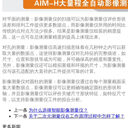
对平面的测量：影像测量仪的扫描可以为影像测量仪评价形状
误差和排列工件提供更多数据点，而影像测量仪所用的时间比
传统的点对点方法少很多。结果是影像测量仪组装的精度提
高，这一点可在总体测量精度的提高上体现出来。
对孔的测量：影像测量仪高速扫描意味着在几秒钟之内可以获
取大量的数据点，这使得影像测量仪对孔特征的完整描述，如
尺寸、位置和形状等成为可能，并可确保高的精度和重复性。
另外，影像测量仪还可以模拟塞规和环规的尺寸，为影像测量
仪与该孔适配的大直径的工件提供可靠的计算。
影像测量仪对圆柱的测量：影像测量仪通过在每个测量截面采
集大量数据点，影像测量仪可以更精确地确定圆柱的形状和
轴，并且影像测量仪可以评价关键尺寸形状特征，如特征尺寸
等，以支持影像测量仪工件的拟合分析。
上一条
为什么选择智能影像测量仪？
下一条
关于二次元测量仪在工作原理过程中怎样了解？
更多新闻