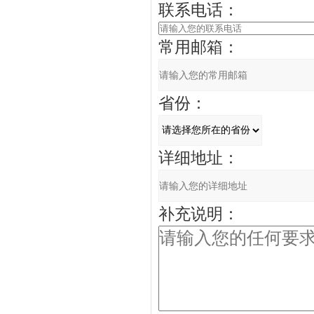
联系电话：
常用邮箱：
省份：
详细地址：
补充说明：