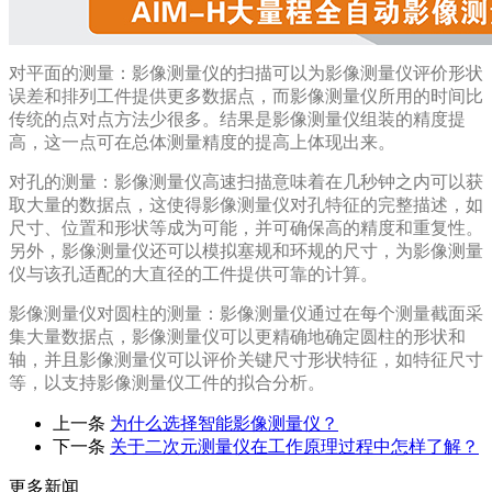
对平面的测量：影像测量仪的扫描可以为影像测量仪评价形状
误差和排列工件提供更多数据点，而影像测量仪所用的时间比
传统的点对点方法少很多。结果是影像测量仪组装的精度提
高，这一点可在总体测量精度的提高上体现出来。
对孔的测量：影像测量仪高速扫描意味着在几秒钟之内可以获
取大量的数据点，这使得影像测量仪对孔特征的完整描述，如
尺寸、位置和形状等成为可能，并可确保高的精度和重复性。
另外，影像测量仪还可以模拟塞规和环规的尺寸，为影像测量
仪与该孔适配的大直径的工件提供可靠的计算。
影像测量仪对圆柱的测量：影像测量仪通过在每个测量截面采
集大量数据点，影像测量仪可以更精确地确定圆柱的形状和
轴，并且影像测量仪可以评价关键尺寸形状特征，如特征尺寸
等，以支持影像测量仪工件的拟合分析。
上一条
为什么选择智能影像测量仪？
下一条
关于二次元测量仪在工作原理过程中怎样了解？
更多新闻