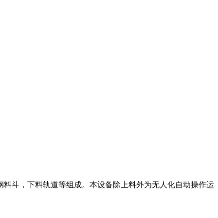
钢料斗，下料轨道等组成。本设备除上料外为无人化自动操作运