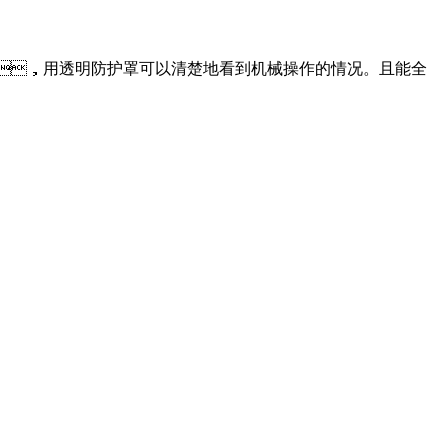
，用透明防护罩可以清楚地看到机械操作的情况。且能全