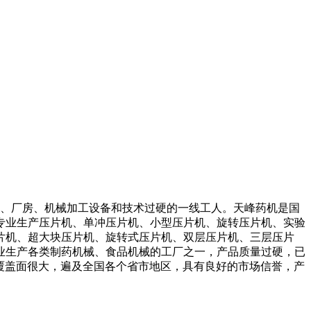
、厂房、机械加工设备和技术过硬的一线工人。天峰药机是国
产压片机、单冲压片机、小型压片机、旋转压片机、实验
、超大块压片机、旋转式压片机、双层压片机、三层压片
业，是专业生产各类制药机械、食品机械的工厂之一，产品质量过硬，已
覆盖面很大，遍及全国各个省市地区，具有良好的市场信誉，产